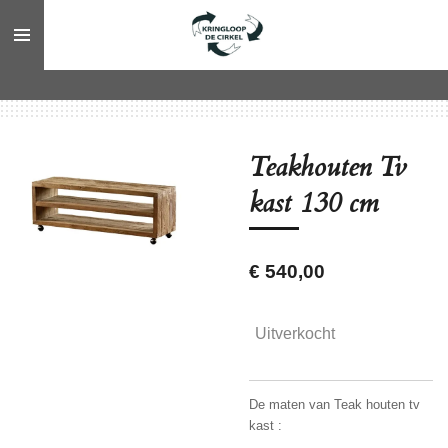
Ga
direct
naar
de
hoofdinhoud
Teakhouten Tv
kast 130 cm
€ 540,00
Uitverkocht
De maten van Teak houten tv
kast :