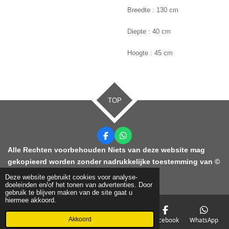
Breedte : 130 cm
Diepte : 40 cm
Hoogte : 45 cm
TOP
F
W
a
h
Alle Rechten voorbehouden Niets van deze website mag
c
a
gekopieerd worden zonder nadrukkelijke toestemming van ©
e
t
b
s
2021 KDC Ontruimingen
Deze website gebruikt cookies voor analyse-
o
A
doeleinden en/of het tonen van advertenties. Door
o
p
gebruik te blijven maken van de site gaat u
k
p
hiermee akkoord.
Akkoord
E-mailadres
Telefoonnummer
Kaart
Facebook
WhatsApp