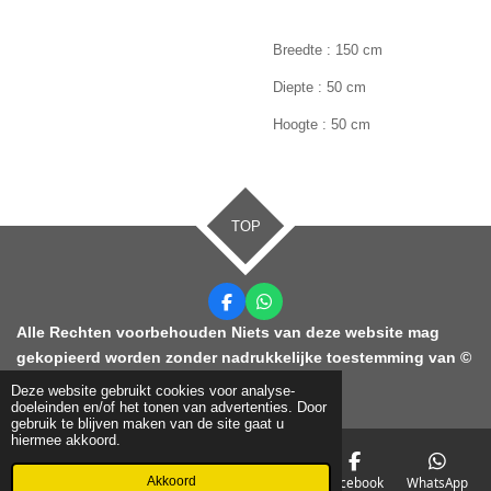
Breedte : 150 cm
Diepte : 50 cm
Hoogte : 50 cm
TOP
F
W
a
h
Alle Rechten voorbehouden Niets van deze website mag
c
a
gekopieerd worden zonder nadrukkelijke toestemming van ©
e
t
b
s
2021 KDC Ontruimingen
Deze website gebruikt cookies voor analyse-
o
A
doeleinden en/of het tonen van advertenties. Door
o
p
gebruik te blijven maken van de site gaat u
k
p
hiermee akkoord.
Akkoord
E-mailadres
Telefoonnummer
Kaart
Facebook
WhatsApp