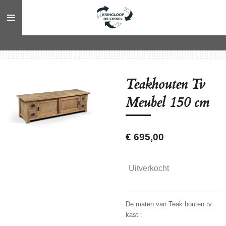
Ga
direct
naar
de
hoofdinhoud
Teakhouten Tv
Meubel 150 cm
€ 695,00
Uitverkocht
De maten van Teak houten tv
kast :