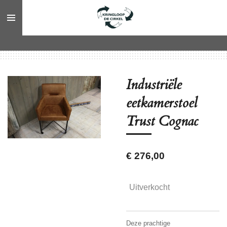
Ga
direct
naar
de
hoofdinhoud
Industriële
eetkamerstoel
Trust Cognac
€ 276,00
Uitverkocht
Deze prachtige