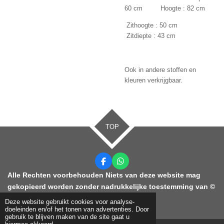
60 cm Hoogte : 82 cm
Zithoogte : 50 cm
Zitdiepte : 43 cm
Ook in andere stoffen en
kleuren verkrijgbaar.
TOP
F
W
a
h
Alle Rechten voorbehouden Niets van deze website mag
c
a
gekopieerd worden zonder nadrukkelijke toestemming van ©
e
t
b
s
2021 KDC Ontruimingen
Deze website gebruikt cookies voor analyse-
o
A
doeleinden en/of het tonen van advertenties. Door
o
p
gebruik te blijven maken van de site gaat u
k
p