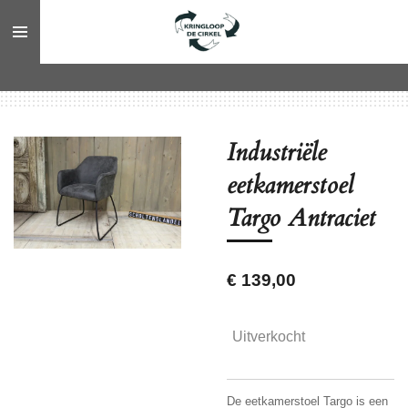
Ga
direct
naar
de
hoofdinhoud
Industriële
eetkamerstoel
Targo Antraciet
€ 139,00
Uitverkocht
De eetkamerstoel Targo is een