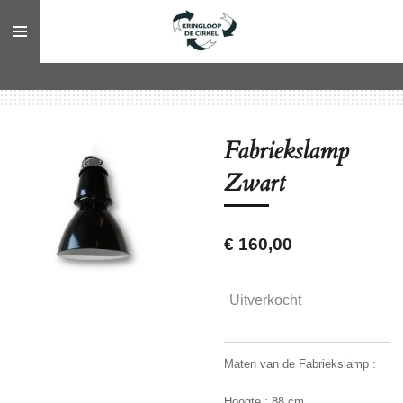
Ga
direct
naar
de
hoofdinhoud
Fabriekslamp
Zwart
€ 160,00
Uitverkocht
Maten van de Fabriekslamp :
Hoogte : 88 cm