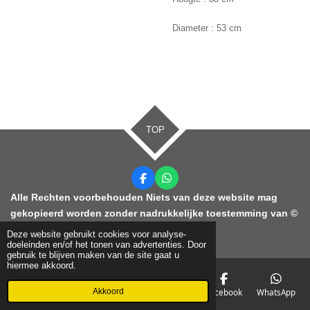
Diameter : 53 cm
TOP
F
W
a
h
Alle Rechten voorbehouden Niets van deze website mag
c
a
gekopieerd worden zonder nadrukkelijke toestemming van ©
e
t
b
s
2021 KDC Ontruimingen
o
A
Deze website gebruikt cookies voor analyse-
o
p
doeleinden en/of het tonen van advertenties. Door
k
p
gebruik te blijven maken van de site gaat u
hiermee akkoord.
Akkoord
E-mailadres
Telefoonnummer
Kaart
Facebook
WhatsApp