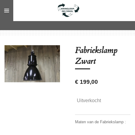
Ga
direct
naar
de
hoofdinhoud
Fabriekslamp
Zwart
€ 199,00
Uitverkocht
Maten van de Fabriekslamp :