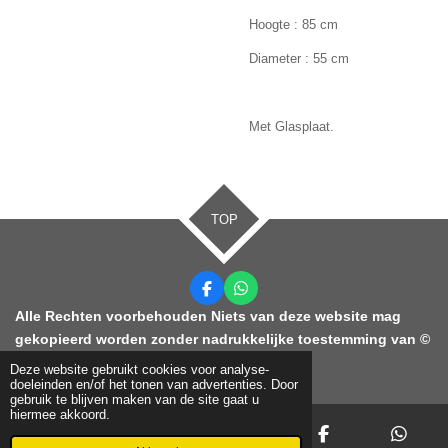
Hoogte : 85 cm
Diameter : 55 cm
Met Glasplaat.
TOP
F
W
a
h
Alle Rechten voorbehouden Niets van deze website mag
c
a
gekopieerd worden zonder nadrukkelijke toestemming van ©
e
t
b
s
2021 KDC Ontruimingen
Deze website gebruikt cookies voor analyse-
o
A
doeleinden en/of het tonen van advertenties. Door
o
p
gebruik te blijven maken van de site gaat u
k
p
hiermee akkoord.