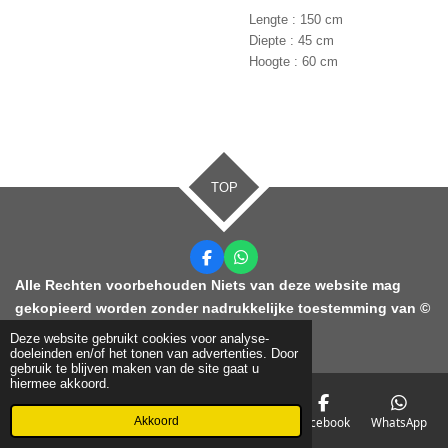
Lengte : 150 cm
Diepte : 45 cm
Hoogte : 60 cm
TOP
F
W
a
h
Alle Rechten voorbehouden Niets van deze website mag
c
a
gekopieerd worden zonder nadrukkelijke toestemming van ©
e
t
b
s
2021 KDC Ontruimingen
o
A
Deze website gebruikt cookies voor analyse-
o
p
doeleinden en/of het tonen van advertenties. Door
k
p
gebruik te blijven maken van de site gaat u
hiermee akkoord.
Akkoord
E-mailadres
Telefoonnummer
Kaart
Facebook
WhatsApp