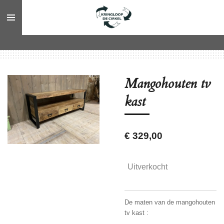
Ga
direct
naar
de
hoofdinhoud
Mangohouten tv
kast
€ 329,00
Uitverkocht
De maten van de mangohouten
tv kast :